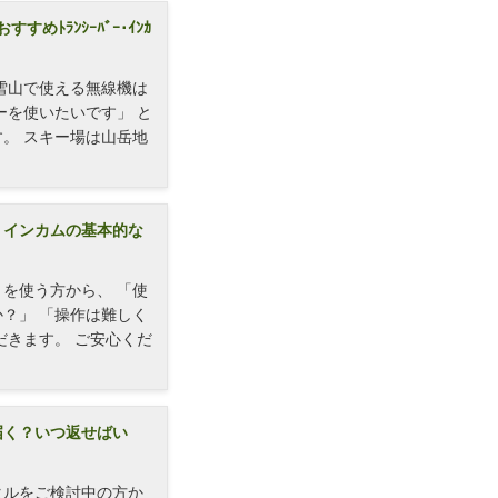
すめﾄﾗﾝｼｰﾊﾞｰ･ｲﾝｶ
雪山で使える無線機は
ーを使いたいです」 と
。 スキー場は山岳地
・インカムの基本的な
を使う方から、 「使
？」 「操作は難しく
だきます。 ご安心くだ
届く？いつ返せばい
タルをご検討中の方か