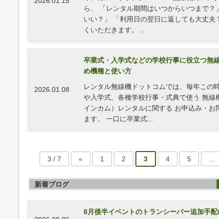
2026.01.15
ら、 「レンタル期間はいつからいつまで？
いい？」 「利用日の翌日に返しても大丈夫
くいただきます。 ...
卒業式・入学式などの学校行事に役立つ無
め機種と使い方
レンタル無線機ドットコムでは、毎年この時
2026.01.08
や入学式、各種学校行事・式典で使う 無線
インカム）レンタルに関する お申込み・お
ます。 一口に卒業式...
3 / 7
«
1
2
3
4
5
...
新着ブログ
8月後半イベントのトランシーバー追加手配