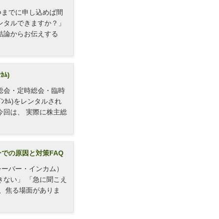
つまでに申し込めば間
ンタルできますか？」
結論からお伝えする
ﾑ)
総会・定時総会・臨時
ｲﾝｶﾑ)をレンタルされ
今回は、 実際に株主総
での原因と対策FAQ
シーバー・インカム）
きない」 「急に聞こえ
ど、焦る場面がありま