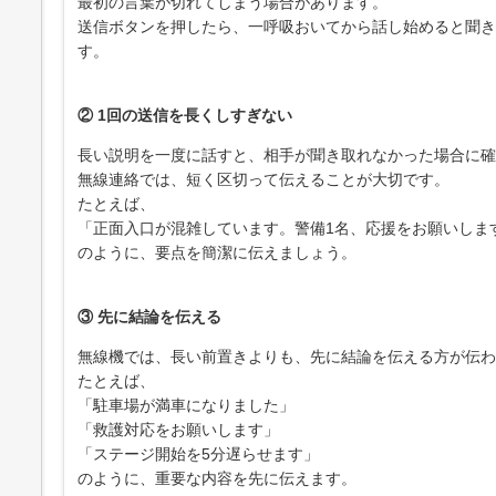
最初の言葉が切れてしまう場合があります。
送信ボタンを押したら、一呼吸おいてから話し始めると聞き
す。
② 1回の送信を長くしすぎない
長い説明を一度に話すと、相手が聞き取れなかった場合に確
無線連絡では、短く区切って伝えることが大切です。
たとえば、
「正面入口が混雑しています。警備1名、応援をお願いしま
のように、要点を簡潔に伝えましょう。
③ 先に結論を伝える
無線機では、長い前置きよりも、先に結論を伝える方が伝わ
たとえば、
「駐車場が満車になりました」
「救護対応をお願いします」
「ステージ開始を5分遅らせます」
のように、重要な内容を先に伝えます。