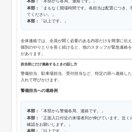
本部：
「本部から各局、連絡です。」
本部：
「まもなく開場時間です。各担当は配置につき、
てください。」
本部：
「以上です。」
全体連絡では、全員が聞く必要のある内容だけを簡潔に伝え
個別のやりとりを長く続けると、他のスタッフが緊急連絡を
があります。
担当班にだけ連絡するときの話し方
警備担当、駐車場担当、受付担当など、特定の班へ連絡した
入れて呼びかけます。
警備担当への連絡例
本部：
「本部から警備各局、連絡です。」
本部：
「正面入口付近の来場者列が伸びています。近く
確認をお願いします。」
本部：
「以上です。」