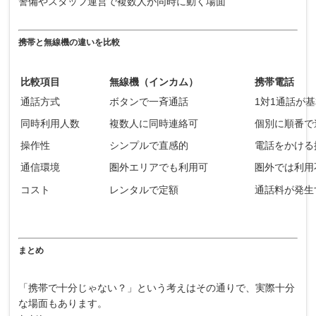
警備やスタッフ運営で複数人が同時に動く場面
携帯と無線機の違いを比較
比較項目
無線機（インカム）
携帯電話
通話方式
ボタンで一斉通話
1対1通話が
同時利用人数
複数人に同時連絡可
個別に順番で
操作性
シンプルで直感的
電話をかける
通信環境
圏外エリアでも利用可
圏外では利用
コスト
レンタルで定額
通話料が発生
まとめ
「携帯で十分じゃない？」という考えはその通りで、実際十分
な場面もあります。