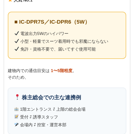
■ IC-DPR7S／IC-DPR6（5W）
電波出力5Wのハイパワー
小型・軽量でスーツ着用時でも邪魔にならない
免許・資格不要で、届いてすぐ使用可能
建物内での通信目安は
1〜5階程度
。
そのため、
株主総会での主な連携例
1階エントランス ⇄ 上階の総会会場
受付 ⇄ 誘導スタッフ
会場内 ⇄ 控室・運営本部