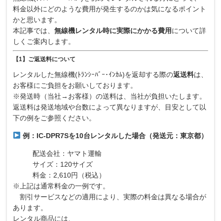
料金以外にどのような費用が発生するのかは気になるポイント
かと思います。
本記事では、
無線機レンタル時に実際にかかる費用
について詳
しくご案内します。
【1】ご返送料について
レンタルした無線機(ﾄﾗﾝｼｰﾊﾞｰ･ｲﾝｶﾑ)を返却する際の
返送料
は、
お客様にご負担をお願いしております。
※発送時（当社→お客様）の送料は、当社が負担いたします。
返送料は発送地域や台数によって異なりますが、目安として以
下の例をご参照ください。
例：IC-DPR7Sを10台レンタルした場合（発送元：東京都）
配送会社：ヤマト運輸
サイズ：120サイズ
料金：2,610円（税込）
※上記は通常料金の一例です。
割引サービスなどの適用により、実際の料金は異なる場合が
あります。
レンタル商品には、