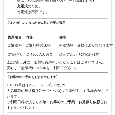
※IC-4300以外の無線機(ﾄﾗﾝｼｰﾊﾞｰ･ｲﾝｶﾑ)は
すべて
充電式
のため、
乾電池は不要です。
【まとめ】レンタル料金以外に必要な費用
費用項目
内容
備考
ご返送料
ご返却時の送料
発送地域・台数により異なります
乾電池代
IC-4300のみ必要
単三アルカリ乾電池×1本
上記2点以外に、追加で費用をいただくことはございません。
安心して無線機レンタルをご利用ください。
【お早めのご予約をおすすめします】
10～11月はイベントシーズンのため、
人気機種の無線機(ﾄﾗﾝｼｰﾊﾞｰ･ｲﾝｶﾑ)は在庫が不足する場合がござ
います。
ご利用日程が決まり次第、
お早めのご予約・お見積り依頼
をお
すすめいたします。