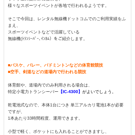
様々なスポーツイベントが各地で行われるようです。
そこで今回は、レンタル無線機ドットコムでのご利用実績をふ
まえ、
スポーツイベントなどで活躍している
無線機(ﾄﾗﾝｼｰﾊﾞｰ､ｲﾝｶﾑ）をご紹介します。
■バスケ、バレー、バドミントンなどの体育館競技
■空手、剣道などの道場内で行われる競技
体育館や、道場内でのみ利用される場合は、
特定小電力トランシーバー
【
IC-4300
】
がよいでしょう。
乾電池式なので、本体1台につき 単三アルカリ電池1本が必要
ですが、
1本あたり33時間程度、運用できます。
小型で軽く、ポケットにも入れることができますし、