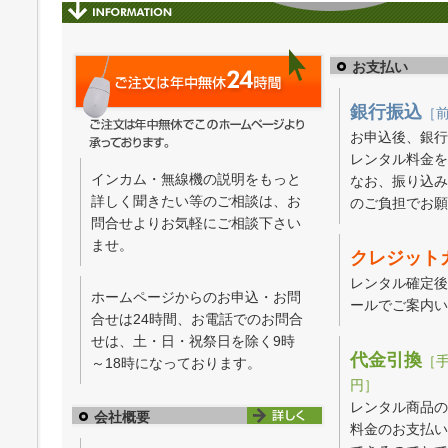
お支払い
銀行振込
［
お申込後、銀行
レンタル料金を
インカム・無線機の説明をもっと
なお、振り込み
詳しく聞きたい等のご相談は、お
のご負担でお願
問合せよりお気軽にご相談下さい
ませ。
クレジット
レンタル確定後
ホームページからのお申込・お問
ールでご案内い
合せは24時間、お電話でのお問合
せは、土・日・祝祭日を除く9時
代金引換
［手
～18時になっております。
円］
レンタル商品の
会社概要
料金のお支払い