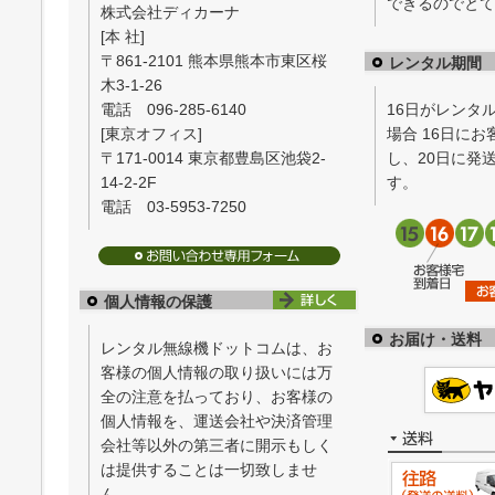
できるのでとて
株式会社ディカーナ
[本 社]
〒861-2101 熊本県熊本市東区桜
レンタル期間
木3-1-26
電話 096-285-6140
16日がレンタ
[東京オフィス]
場合 16日に
〒171-0014 東京都豊島区池袋2-
し、20日に発
14-2-2F
す。
電話 03-5953-7250
個人情報の保護
お届け・送料
レンタル無線機ドットコムは、お
客様の個人情報の取り扱いには万
全の注意を払っており、お客様の
個人情報を、運送会社や決済管理
会社等以外の第三者に開示もしく
は提供することは一切致しませ
ん。