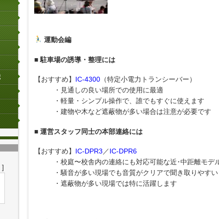
運動会編
■ 駐車場の誘導・整理には
【おすすめ】
IC-4300
（特定小電力トランシーバー）
・見通しの良い場所での使用に最適
・軽量・シンプル操作で、誰でもすぐに使えます
・建物や木など遮蔽物が多い場合は注意が必要です
■ 運営スタッフ同士の本部連絡には
【おすすめ】
IC-DPR3
／
IC-DPR6
・校庭〜校舎内の連絡にも対応可能な近･中距離モデ
]
・騒音が多い現場でも音質がクリアで聞き取りやすい
・遮蔽物が多い現場では特に活躍します