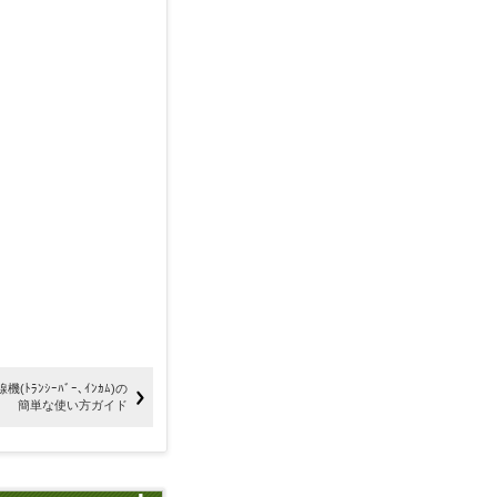
ﾄﾗﾝｼｰﾊﾞｰ､ｲﾝｶﾑ)の
簡単な使い方ガイド