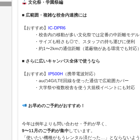
文化祭・学園祭編
■ 広範囲・複雑な校舎内連携には
【おすすめ】
IC-DPR6
・校舎内の移動が多い文化祭では定番の中距離モデル
・サイズも軽さも◎で、スタッフの持ち運びに便利
・約1〜2kmの通信距離（遮蔽物がある環境でも対応
■ さらに広いキャンパス全体で使うなら
【おすすめ】
IP500H
（携帯電波対応）
・auの4G/LTE回線を使った通信で広範囲カバー
・大学祭や複数校舎を使う大規模イベントにも対応
お早めのご予約がおすすめ！
今年は例年よりも問い合わせ・予約が早く、
9〜11月のご予約が集中
しています。
「使いたい機種がもうレンタル済だった…」とならないよう